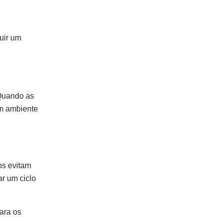
uir um
 Quando as
m ambiente
os evitam
ar um ciclo
ara os