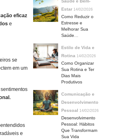
Saúde e Bem-
Estar
14/02/2026
ação eficaz
Como Reduzir o
Estresse e
dos
e
Melhorar Sua
Saúde
Naturalmente
Estilo de Vida e
Rotina
14/02/2026
eiros se
Como Organizar
nectem em um
Sua Rotina e Ter
Dias Mais
Produtivos
 sentimentos
Comunicação e
onal.
Desenvolvimento
Pessoal
14/02/2026
Desenvolvimento
Pessoal: Hábitos
-entendidos
Que Transformam
radáveis e
Sua Vida