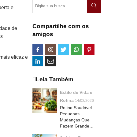
erta e
Compartilhe com os
idade de
amigos
is
mais eficaz e
Leia Também
Estilo de Vida e
Rotina
14/02/2026
Rotina Saudável:
Pequenas
Mudanças Que
Fazem Grande
Diferença