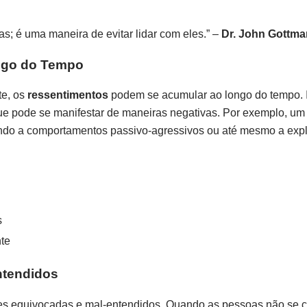
s; é uma maneira de evitar lidar com eles.” –
Dr. John Gottma
ngo do Tempo
te, os
ressentimentos
podem se acumular ao longo do tempo. 
que pode se manifestar de maneiras negativas. Por exemplo, um
vando a comportamentos passivo-agressivos ou até mesmo a exp
s
te
ntendidos
ões equivocadas e mal-entendidos. Quando as pessoas não se