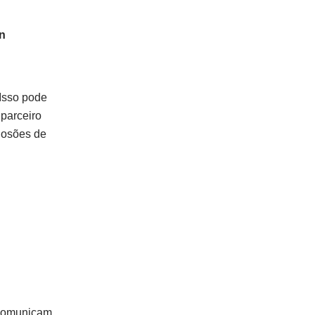
n
Isso pode
 parceiro
losões de
 comunicam