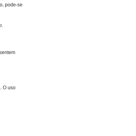
o, pode-se
r.
 sentem
. O uso